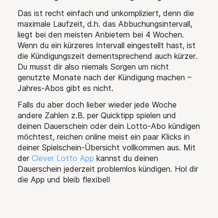
Das ist recht einfach und unkompliziert, denn die
maximale Laufzeit, d.h. das Abbuchungsintervall,
liegt bei den meisten Anbietern bei 4 Wochen.
Wenn du ein kürzeres Intervall eingestellt hast, ist
die Kündigungszeit dementsprechend auch kürzer.
Du musst dir also niemals Sorgen um nicht
genutzte Monate nach der Kündigung machen –
Jahres-Abos gibt es nicht.
Falls du aber doch lieber wieder jede Woche
andere Zahlen z.B. per Quicktipp spielen und
deinen Dauerschein oder dein Lotto-Abo kündigen
möchtest, reichen online meist ein paar Klicks in
deiner Spielschein-Übersicht vollkommen aus. Mit
der
Clever Lotto App
kannst du deinen
Dauerschein jederzeit problemlos kündigen. Hol dir
die App und bleib flexibel!