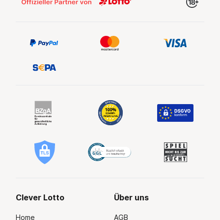
Clever Lotto
Über uns
Home
AGB