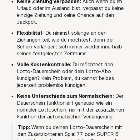
Keine Ziehung verpassen:
Auch wenn du im
Urlaub oder im Ausland bist, verpasst du keine
einzige Ziehung und keine Chance auf den
Jackpot.
Flexibilität
: Du nimmst solange an den
Ziehungen teil, wie du möchtest, denn der
Schein verlängert sich immer wieder innerhalb
seines festgelegten Zeitraums.
Volle Kostenkontrolle:
Du möchtest den
Lotto-Dauerschein oder dein Lotto-Abo
kündigen? Kein Problem, du kannst beides
jederzeit problemlos kündigen.
Keine Unterschiede zum Normalschein:
Der
Dauerschein funktioniert genauso wie ein
normaler Lottoschein, nur mit der zusätzlichen
Funktion der automatischen Verlängerung.
Tipp:
Wenn du deinen Lotto-Dauerschein mit
den Zusatzlotterien Spiel 77 oder SUPER 6