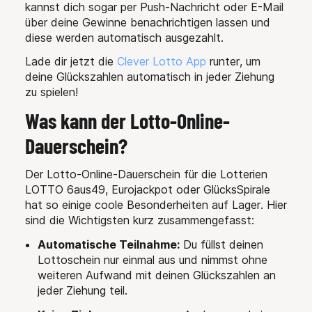
kannst dich sogar per Push-Nachricht oder E-Mail
über deine Gewinne benachrichtigen lassen und
diese werden automatisch ausgezahlt.
Lade dir jetzt die
Clever Lotto App
runter, um
deine Glückszahlen automatisch in jeder Ziehung
zu spielen!
Was kann der Lotto-Online-
Dauerschein?
Der Lotto-Online-Dauerschein für die Lotterien
LOTTO 6aus49, Eurojackpot oder GlücksSpirale
hat so einige coole Besonderheiten auf Lager. Hier
sind die Wichtigsten kurz zusammengefasst:
Automatische Teilnahme:
Du füllst deinen
Lottoschein nur einmal aus und nimmst ohne
weiteren Aufwand mit deinen Glückszahlen an
jeder Ziehung teil.