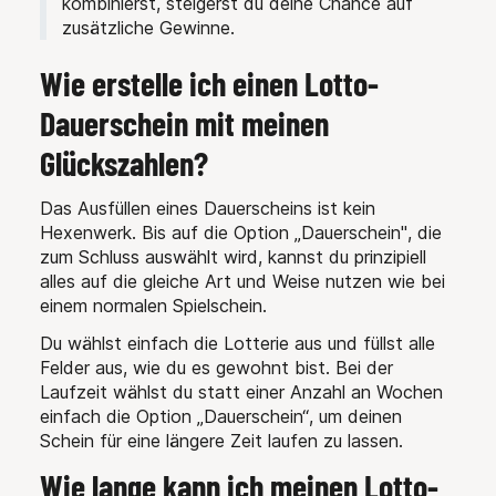
kombinierst, steigerst du deine Chance auf
zusätzliche Gewinne.
Wie erstelle ich einen Lotto-
Dauerschein mit meinen
Glückszahlen?
Das Ausfüllen eines Dauerscheins ist kein
Hexenwerk. Bis auf die Option „Dauerschein", die
zum Schluss auswählt wird, kannst du prinzipiell
alles auf die gleiche Art und Weise nutzen wie bei
einem normalen Spielschein.
Du wählst einfach die Lotterie aus und füllst alle
Felder aus, wie du es gewohnt bist. Bei der
Laufzeit wählst du statt einer Anzahl an Wochen
einfach die Option „Dauerschein“, um deinen
Schein für eine längere Zeit laufen zu lassen.
Wie lange kann ich meinen Lotto-