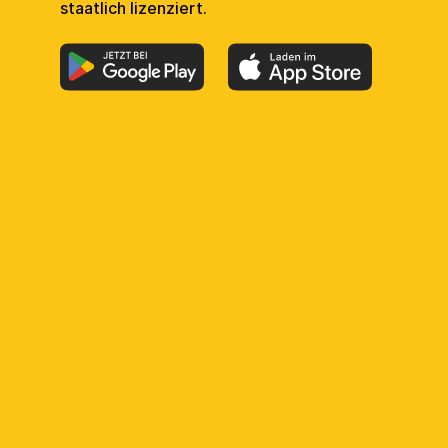
staatlich lizenziert.