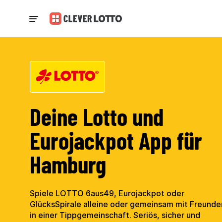
Lotto spielen
LOTTO 6aus49
Jetzt Millionär werden
Eurojackpot
Jetzt Millionär werden
Deine Lotto und
GlücksSpirale
Jackpot
1,2 Mio. € + 5k monatlich
(
Chance
1:
—
)
Eurojackpot App für
Ziehungszahlen
Hamburg
Spiele LOTTO 6aus49, Eurojackpot oder
GlücksSpirale alleine oder gemeinsam mit Freunde
in einer Tippgemeinschaft. Seriös, sicher und