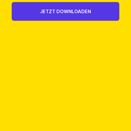
JETZT DOWNLOADEN