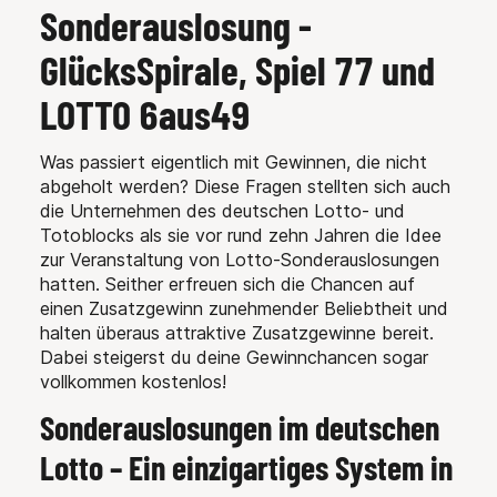
Sonderauslosung -
GlücksSpirale, Spiel 77 und
LOTTO 6aus49
Was passiert eigentlich mit Gewinnen, die nicht
abgeholt werden? Diese Fragen stellten sich auch
die Unternehmen des deutschen Lotto- und
Totoblocks als sie vor rund zehn Jahren die Idee
zur Veranstaltung von Lotto-Sonderauslosungen
hatten. Seither erfreuen sich die Chancen auf
einen Zusatzgewinn zunehmender Beliebtheit und
halten überaus attraktive Zusatzgewinne bereit.
Dabei steigerst du deine Gewinnchancen sogar
vollkommen kostenlos!
Sonderauslosungen im deutschen
Lotto – Ein einzigartiges System in