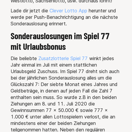
Westlotto, Sachsenlotto, usw. durchaus lohnt!
Lade dir jetzt die
Clever Lotto App
herunter und
werde per Push-Benachrichtigung an die nächste
Sonderauslosung erinnert.
Sonderauslosungen im Spiel 77
mit Urlaubsbonus
Die beliebte
Zusatzlotterie Spiel 77
winkt jedes
Jahr einmal im Juli mit einem stattlichen
Urlaubsgeld Zuschuss. Im Spiel 77 dreht sich auch
bei der jährlichen Sonderauslosung alles um die
Glückszahl 7: Der siebte Monat eines Jahres und
Geldbeträge, in denen auf jeden Fall die Zahl 7
enthalten sein muss. So wurde z.B in den beiden
Ziehungen am 8. und 11. Juli 2020 die
Gewinnsummen 77 x 50.000 € sowie 777 x
1.000 € unter allen Lottospielern verlost, die an
mindestens einer der beiden Ziehungen
teilgenommen hatten. Neben den regulären