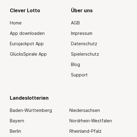
Clever Lotto
Über uns
Home
AGB
App downloaden
Impressum
Eurojackpot App
Datenschutz
GlücksSpirale App
Spielerschutz
Blog
Support
Landeslotterien
Baden-Württemberg
Niedersachsen
Bayern
Nordrhein-Westfalen
Berlin
Rheinland-Pfalz