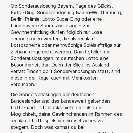
Ob Sonderauslosung Bayern, Tage des Glücks,
Extra-Ding, Sonderauslosung Baden-Württemberg,
Berlin-Prämie, Lotto Super Ding oder eine
bundesweite Sonderauslosung – zur
Gewinnermittlung dürfen folglich nur Lose
herangezogen werden, die als reguläre
Lottoscheine oder mehrwöchige Spielaufträge zur
Ziehung eingereicht werden. Damit stellen die
Sonderauslosungen im deutschen Lotto eine
Besonderheit dar. Denn der Blick ins Ausland
verrät: Finden dort Sonderverlosungen statt, sind
diese in der Regel auch mit Mehrkosten
verbunden.
Die Sonderverlosungen der deutschen
Bundesländer und des bundesweit geltenden
Lotto- und Totoblocks bieten dir also die
Möglichkeit, deine Gewinnchancen im Rahmen des
regulären Lottospiels um ein Vielfaches zu
steigern. Doch was kannst du bei