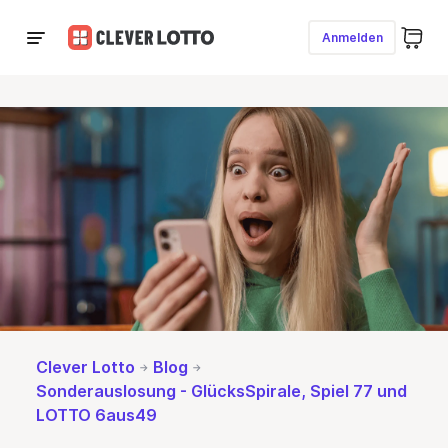
Anmelden
Lotto spielen
LOTTO 6aus49
Jetzt Millionär werden
Eurojackpot
Jetzt Millionär werden
GlücksSpirale
Jackpot
1,2 Mio. € + 5k monatlich
(
Chance
1:
—
)
Ziehungszahlen
Clever Lotto
Blog
Sonderauslosung - GlücksSpirale, Spiel 77 und
LOTTO 6aus49