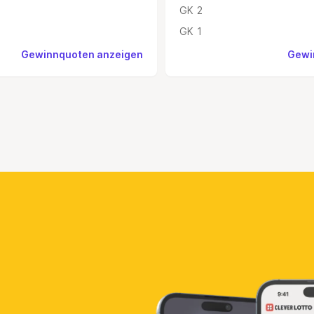
GK
2
GK
1
Gewinnquoten anzeigen
Gewi