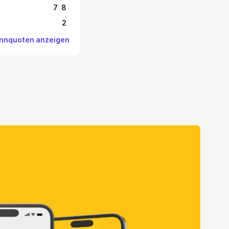
78
2
nnquoten anzeigen