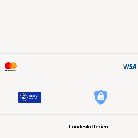
Landeslotterien