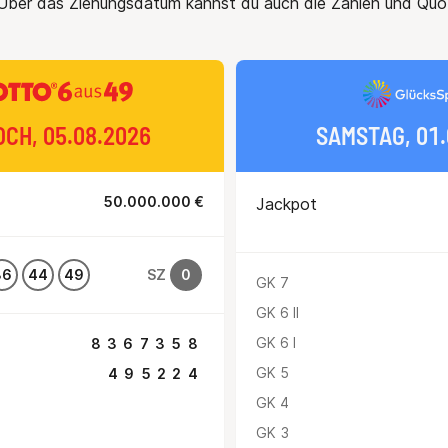
. Über das Ziehungsdatum kannst du auch die Zahlen und Qu
CH, 05.08.2026
SAMSTAG, 01.
50.000.000 €
Jackpot
36
44
49
SZ
0
GK
7
GK
6
I
I
GK
6
I
8367358
GK
5
495224
GK
4
GK
3