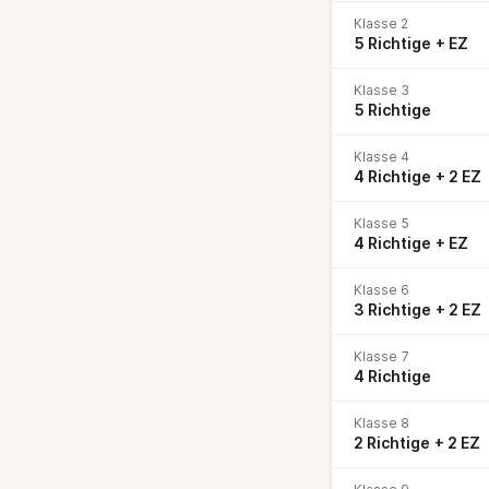
Klasse
2
5 Richtige
+ EZ
Klasse
3
5 Richtige
Klasse
4
4 Richtige
+ 2 EZ
Klasse
5
4 Richtige
+ EZ
Klasse
6
3 Richtige
+ 2 EZ
Klasse
7
4 Richtige
Klasse
8
2 Richtige
+ 2 EZ