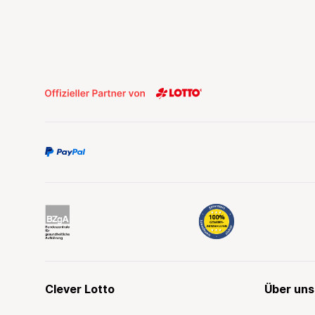
Clever Lotto
Über uns