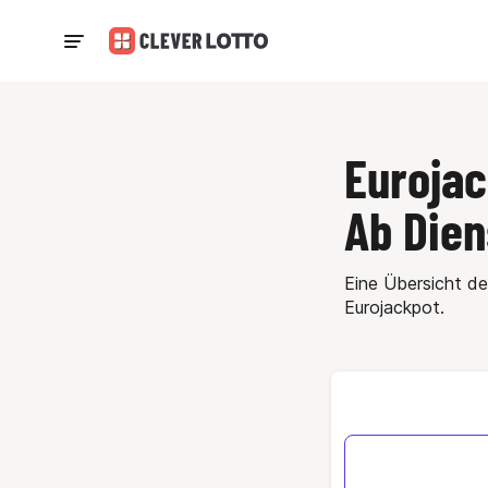
Lotto spielen
LOTTO 6aus49
Eurojac
Jetzt Millionär werden
Eurojackpot
Jetzt Millionär werden
Ab Die
GlücksSpirale
Jackpot
1,2 Mio. € + 5k monatlich
(
Chance
1:
—
)
Eine Übersicht d
Ziehungszahlen
Eurojackpot.